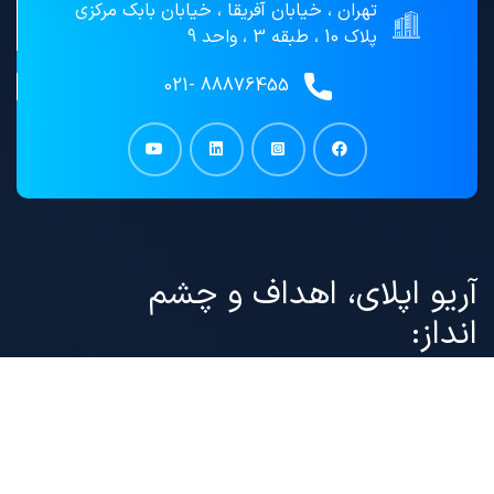
تهران ، خیابان آفریقا ، خیابان بابک مرکزی
پلاک 10 ، طبقه 3 ، واحد 9
88876455 -021
آریو اپلای، اهداف و چشم
انداز:
موسسه”
آریو گستر تیارا
(
آریو اپلای
) ” فعال در حوزه
مشاوره مهاجرتی و ارائه خدمات مهاجرت، ضمن
معرفی خدمات خود در این سایت با ارائه مقالاتی با
محتوای قوانین بین المللی مهاجرتی، معرفی فرصت