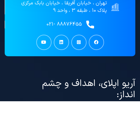
تهران ، خیابان آفریقا ، خیابان بابک مرکزی
پلاک 10 ، طبقه 3 ، واحد 9
88876455 -021
آریو اپلای، اهداف و چشم
انداز:
موسسه”
آریو گستر تیارا
(
آریو اپلای
) ” فعال در حوزه
مشاوره مهاجرتی و ارائه خدمات مهاجرت، ضمن
معرفی خدمات خود در این سایت با ارائه مقالاتی با
محتوای قوانین بین المللی مهاجرتی، معرفی فرصت