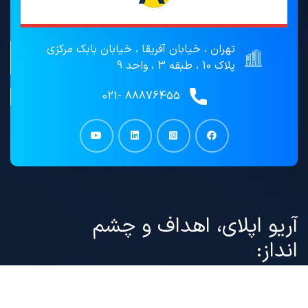
تهران ، خیابان آفریقا ، خیابان بابک مرکزی
پلاک 10 ، طبقه 3 ، واحد 9
88876455 -021
آریو اپلای، اهداف و چشم
انداز:
موسسه”
آریو گستر تیارا
(
آریو اپلای
) ” فعال در حوزه
مشاوره مهاجرتی و ارائه خدمات مهاجرت، ضمن