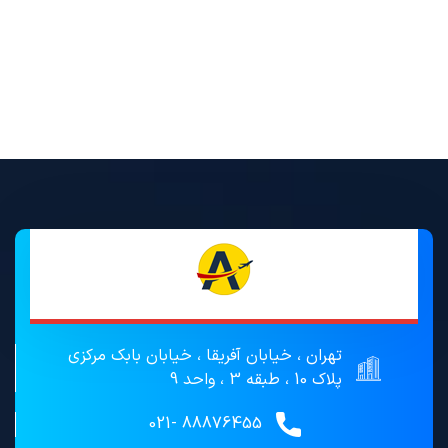
تهران ، خیابان آفریقا ، خیابان بابک مرکزی
پلاک 10 ، طبقه 3 ، واحد 9
88876455 -021