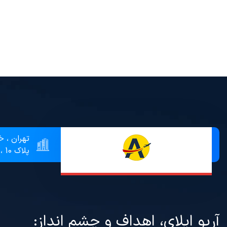
تهران ، خ
پلاک 10 ، طبقه 3 ، واحد 9
آریو اپلای، اهداف و چشم انداز: