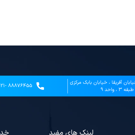
یابان آفریقا ، خیابان بابک مرکزی
88876455 -021
لینک های مفید
خدم