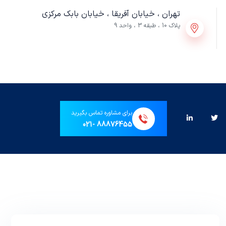
تهران ، خیابان آفریقا ، خیابان بابک مرکزی
پلاک 10 ، طبقه 3 ، واحد 9
برای مشاوره تماس بگیرید
88876455 -021