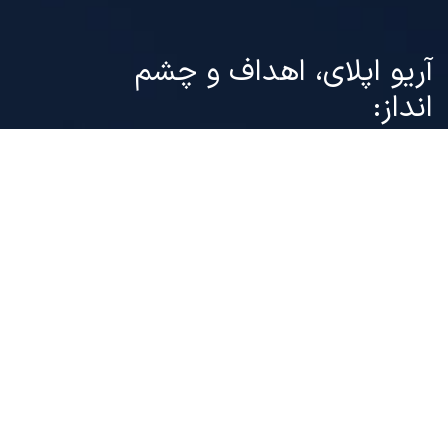
آریو اپلای، اهداف و چشم
انداز:
موسسه”
آریو گستر تیارا
(
آریو اپلای
) ” فعال در حوزه
مشاوره مهاجرتی و ارائه خدمات مهاجرت، ضمن
معرفی خدمات خود در این سایت با ارائه مقالاتی با
محتوای قوانین بین المللی مهاجرتی، معرفی فرصت
های مهاجرت قانونی در حوزه های پذیرش تحصیلی از
دانشگاه های معتبر، ویزای کار و سرمایه گذاری، ارائه
خدمات می نماید.
خدمات مهاجرت ویزای ما
پردازش ویزای توریستی