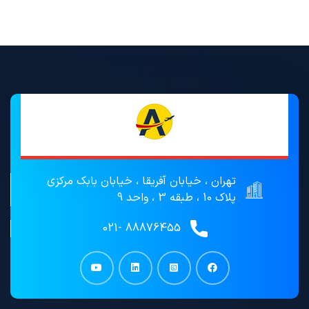
تهران ، خیابان آفریقا ، خیابان بابک مرکزی
پلاک 10 ، طبقه 3 ، واحد 9
88876455 -021